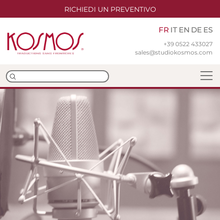
RICHIEDI UN PREVENTIVO
FR
IT
EN
DE
ES
+39 0522 433027
sales@studiokosmos.com
Équipe
Nos bureaux
Certifications iso
Traduction