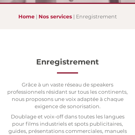
Interprétation
Interprétation à distance
Home
Nos services
Enregistrement
Sous-titrage
Enregistrement
Sites web multilingues
Édition multilingue
Enregistrement
Service de presse
Sondages internationaux
Grâce à un vaste réseau de speakers
professionnels résidant sur tous les continents,
Évènementiel
nous proposons une voix adaptée à chaque
exigence de sonorisation.
Doublage et voix-off dans toutes les langues
pour films industriels et spots publicitaires,
guides, présentations commerciales, manuels