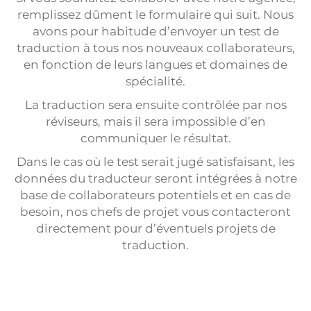
Interprétation
remplissez dûment le formulaire qui suit. Nous
avons pour habitude d’envoyer un test de
Interprétation à distance
traduction à tous nos nouveaux collaborateurs,
Sous-titrage
en fonction de leurs langues et domaines de
spécialité.
Enregistrement
La traduction sera ensuite contrôlée par nos
Sites web multilingues
réviseurs, mais il sera impossible d’en
Édition multilingue
communiquer le résultat.
Service de presse
Dans le cas où le test serait jugé satisfaisant, les
données du traducteur seront intégrées à notre
Sondages internationaux
base de collaborateurs potentiels et en cas de
besoin, nos chefs de projet vous contacteront
Évènementiel
directement pour d’éventuels projets de
traduction.