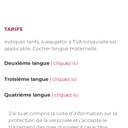
Deuxième langue
Troisième langue
Première langue
Langue source
Quatrième langue
Langue source
Langue source
Langue cible
Langue source
Langue cible
Langue cible
Langue maternelle