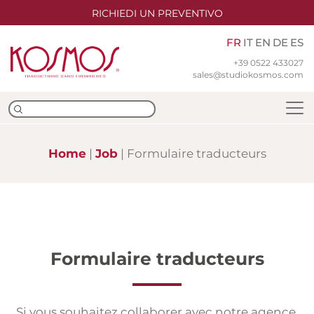
RICHIEDI UN PREVENTIVO
FR
IT
EN
DE
ES
+39 0522 433027
sales@studiokosmos.com
Home
Job
Formulaire traducteurs
Équipe
Nos bureaux
Certifications iso
Formulaire traducteurs
Traduction
Si vous souhaitez collaborer avec notre agence,